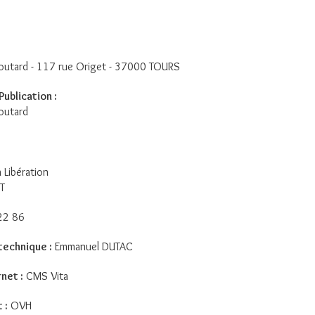
outard - 117 rue Origet - 37000 TOURS
Publication :
outard
 Libération
T
22 86
technique :
Emmanuel DUTAC
net :
CMS Vita
 :
OVH