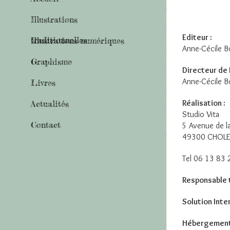
Illustrations
Editeur :
traditionnelles
Illustrations numériques
Anne-Cécile B
Graphisme
Directeur de 
Anne-Cécile B
Livres
Réalisation :
Actualités
Studio Vita
Contact
5 Avenue de la
49300 CHOLE
Tel 06 13 83 
Responsable 
Solution Inter
Hébergement