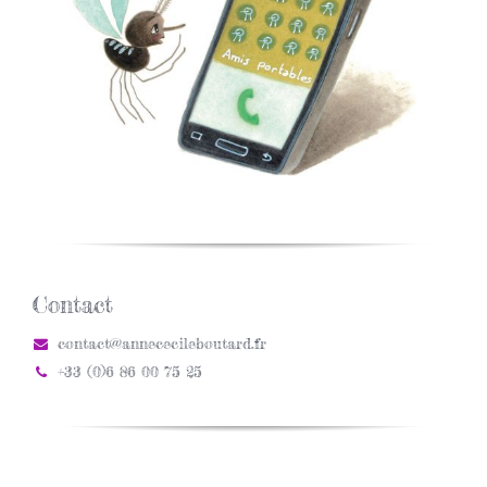
Contact
contact@annececileboutard.fr
+33 (0)6 86 00 75 25